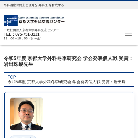
外科治療の向上と優秀な 外科医 を育成する
一般社団法人京都大学外科交流センター
Me
TEL：075-751-3131
11：00～18：00（月〜金）
令和5年度 京都大学外科冬季研究会 学会発表個人戦 受賞：
岩出珠幾先生
TOP
令和5年度 京都大学外科冬季研究会 学会発表個人戦 受賞：岩出珠幾先生