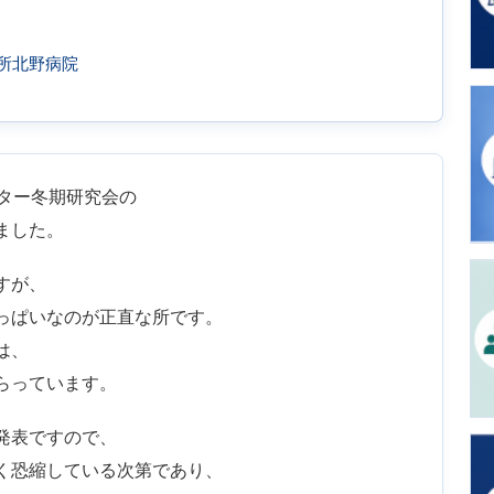
所北野病院
ター冬期研究会の
ました。
すが、
っぱいなのが正直な所です。
は、
らっています。
発表ですので、
く恐縮している次第であり、