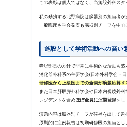
この表彰は個人ではなく、当施設外科スタ
私の勤務する北野病院は臓器別の担当者が
一般臨床も学会発表も臓器別チーフを中心
施設として学術活動への高い
寺嶋部長の方針で非常に学術的な活動も盛
消化器外科系の主要学会(日本外科学会・日
研修医から上級医までの全員が演題応募す
また日本肝胆膵外科学会や日本内視鏡外科
レジデントを含め
ほぼ全員に演題登録
をし
演題内容は臓器別チーフが候補を出して割
原則的に症例報告は初期研修医の担当とし