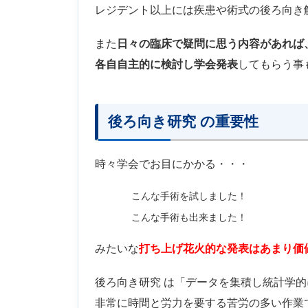
レジデント以上には疾患や術式の後ろ向き
また
日々の臨床で疑問に思う内容があれば
各自自主的に検討し学会発表
してもらう事
後ろ向き研究 の重要性
時々学会でお目にかかる・・・
こんな手術を試しました！
こんな手術も出来ました！
みたいな
打ち上げ花火的な発表はあまり価
後ろ向き研究 は「データを集積し統計学
非常に時間と労力を要する苦労の多い作業