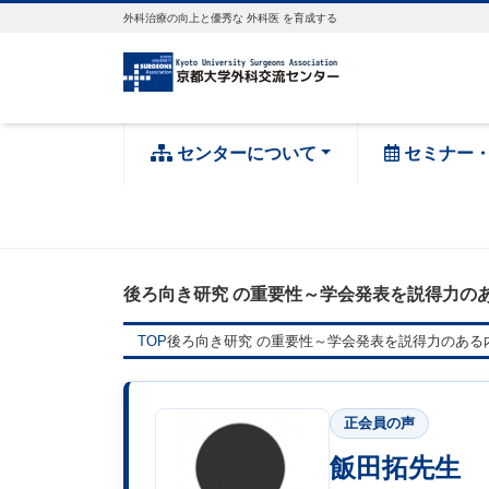
外科治療の向上と優秀な 外科医 を育成する
センターについて
セミナー
後ろ向き研究 の重要性～学会発表を説得力の
TOP
後ろ向き研究 の重要性～学会発表を説得力のある
正会員の声
飯田拓先生