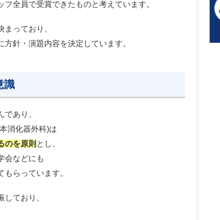
ッフ全員で受賞できたものと考えています。
決まっており、
に方針・演題内容を決定しています。
意識
んであり、
本消化器外科)は
るのを原則
とし、
学会などにも
てもらっています。
振しており、
、