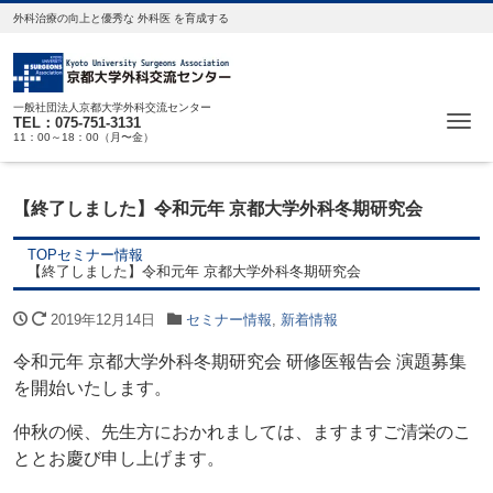
外科治療の向上と優秀な 外科医 を育成する
一般社団法人京都大学外科交流センター
Me
TEL：075-751-3131
11：00～18：00（月〜金）
【終了しました】令和元年 京都大学外科冬期研究会
TOP
セミナー情報
【終了しました】令和元年 京都大学外科冬期研究会
2019年12月14日
セミナー情報
,
新着情報
令和元年 京都大学外科冬期研究会 研修医報告会 演題募集
を開始いたします。
仲秋の候、先生方におかれましては、ますますご清栄のこ
ととお慶び申し上げます。