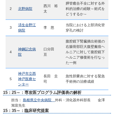
膵管癒合不全に対する外
西川 裕
2
北野病院
科的治療の経験～術式を
太
どうするか～
済生会野江
当院における上部消化管
3
李 悠
病院
穿孔の検討
腹腔鏡下腎臓摘出術後の
右腸骨部巨大腹壁瘢痕ヘ
神鋼記念病
口分田
4
ルニアに対して腹腔鏡下
院
亘
ヘルニア修復術を行なっ
た一例
神戸市立西
長田 圭
急性胆嚢炎に対する緊急
5
神戸医療セ
司
手術例の治療成績
ンター
15：25～：専攻医プログラム評価表の解析
担当：
島根県立中央病院
外科・消化器外科部長 金澤
旭宣先生
15：35～：臨床研究提案