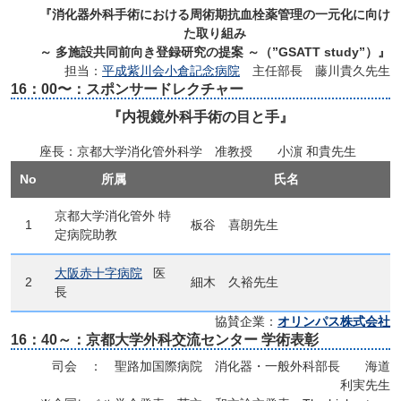
『消化器外科手術における周術期抗血栓薬管理の一元化に向け
た取り組み
～ 多施設共同前向き登録研究の提案 ～（”GSATT study”）』
担当：
平成紫川会小倉記念病院
主任部長 藤川貴久先生
16：00〜：スポンサードレクチャー
『内視鏡外科手術の目と手』
座長：京都大学消化管外科学 准教授 小濵 和貴先生
No
所属
氏名
京都大学消化管外 特
1
板谷 喜朗先生
定病院助教
大阪赤十字病院
医
2
細木 久裕先生
長
協賛企業：
オリンパス株式会社
16：40～：京都大学外科交流センター 学術表彰
司会 ： 聖路加国際病院 消化器・一般外科部長 海道
利実先生