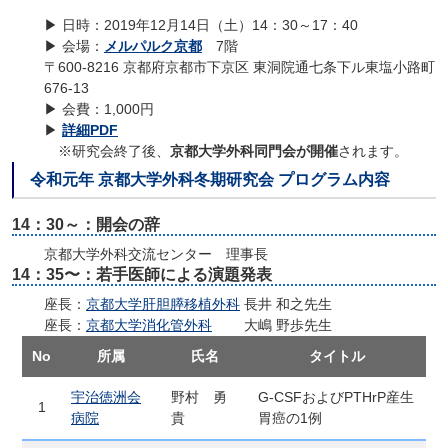
▶ 日時：2019年12月14日（土）14：30～17：40
▶ 会場：
メルパルク京都
7階
〒600-8216 京都府京都市下京区 東洞院通七条下ル東塩小路町
676-13
▶ 会費：1,000円
▶
詳細PDF
※研究会終了後、
京都大学外科同門会が開催
されます。
令和元年 京都大学外科冬期研究会 プログラム内容
14：30～：開会の辞
京都大学外科交流センター 理事長
14：35〜：若手医師による演題発表
座長：
京都大学肝胆膵移植外科
長井 和之先生
座長：
京都大学消化管外科
大嶋 野歩先生
No
所属
氏名
タイトル
宇治徳洲会
野村 勇
G-CSFおよびPTHrP産生
1
病院
貴
胃癌の1例