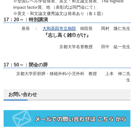
※全国レベル学会発表、英文・和文論文発表、The highest
impact factor賞、他 （表彰式は同門会にて）
※英文・和文論文優秀論文は発表あり（各１題）
17：20～：特別講演
座長 ：
大和高田市立病院
病院長 岡村 隆仁先生
『志し高く雑巾がけ』
京都大学名誉教授 田中 紘一先生
17：50～：閉会の辞
京都大学肝胆膵・移植外科/小児外科 教授 上本 伸二先
生
お問い合わせ