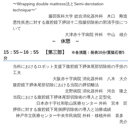
〜Wrapping double mattress法とSemi-derotation
technique〜”
藤田医科大学 総合消化器外科 木口 剛造
悪性疾患に対する腹腔鏡下膵頭十二指腸切除術の郭清手技につ
いて
大津赤十字病院 外科 中山 雄介
～ 休憩 ～
15：55～16：55 【第三部】
※各演題：発表10分/質疑応答5
分
当科におけるロボット支援下腹腔鏡下膵体尾部切除術の手技の
工夫
大阪赤十字病院 消化器外科 八木 大介
腹腔鏡下膵体尾部切除における当院の膵切離法
北野病院 消化器外科 河合 隆之
当院における腹腔鏡下膵体尾部切除術の導入と定型化
日本赤十字社和歌山医療センター 外科 宮本 匠
膵癌に対する腹腔鏡下尾側膵切除術の導入と治療成績
神戸市立医療センター中央市民病院 外科・移植外科 喜多
亮介