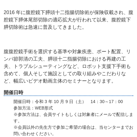
2016 年に腹腔鏡下膵頭十二指腸切除術が保険収載され、腹
腔鏡下膵体尾部切除の適応拡大が行われて以来、腹腔鏡下
膵切除術は急速に普及してきました。
腹腹腔鏡手術を選択する基準や対象疾患、ポート配置、リ
ンパ節郭清の工夫、膵頭十二指腸切除における再建の工
夫、トラブルシューティングなど、ロボット支援下手術も
含めて、個人そして施設としての取り組みやこだわりな
ど、幅広いビデオ動画主体のセミナーとなります。
開催日時
開催日時：令和 3 年 10 月 9 日（土） 14：30～17：00
参加方法：WEB形式
※参加方法は、会員サイトもしくは対象者にメールで配信しま
す。
※会員以外の先生方で参加ご希望の場合は、当センターまでお
問い合わせください。