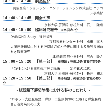
14：30～14：40 製品紹介
共催企業：ジョンソン・エンド・ジョンソン株式会社 エチコ
ン事業部
14：40～14：45 開会の辞
京都大学 肝胆膵･移植外科 石井 隆道
14：45～15：00 臨床研究報告
※各発表7分
DAIMONJI-Study 進捗状況
京都医療センター 外科 成田 匡大
大腸癌肝転移に対する肝切除術式と予後に関する多施設共同前
向き観察研究
北野病院 消化器外科 河合 隆之
15：00～15：20 【第一部】
※演題：発表15分/質疑応答5分
『当科における腹腔鏡下膵切除術 ― 定型化の現状』
京都大学 肝胆膵･移植外科 長井 和之
15：20～15：50 【第二部】
※各演題：発表10分/質疑応答5
分
～腹腔鏡下膵切除術における私のこだわり～
“ロボット支援腹腔鏡下膵頭十二指腸切除術における膵空腸吻
合と視野展開の工夫