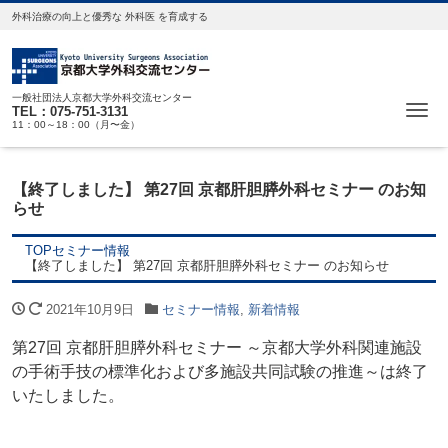
外科治療の向上と優秀な 外科医 を育成する
一般社団法人京都大学外科交流センター
Me
TEL：075-751-3131
11：00～18：00（月〜金）
【終了しました】 第27回 京都肝胆膵外科セミナー のお知
らせ
TOP
セミナー情報
【終了しました】 第27回 京都肝胆膵外科セミナー のお知らせ
2021年10月9日
セミナー情報
,
新着情報
第27回 京都肝胆膵外科セミナー ～京都大学外科関連施設
の手術手技の標準化および多施設共同試験の推進～は終了
いたしました。