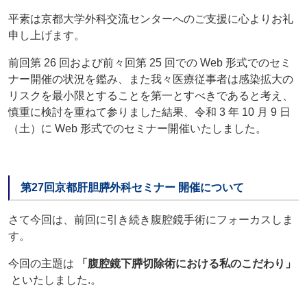
平素は京都大学外科交流センターへのご支援に心よりお礼
申し上げます。
前回第 26 回および前々回第 25 回での Web 形式でのセミ
ナー開催の状況を鑑み、また我々医療従事者は感染拡大の
リスクを最小限とすることを第一とすべきであると考え、
慎重に検討を重ねて参りました結果、令和 3 年 10 月 9 日
（土）に Web 形式でのセミナー開催いたしました。
第27回京都肝胆膵外科セミナー 開催について
さて今回は、前回に引き続き腹腔鏡手術にフォーカスしま
す。
今回の主題は
「腹腔鏡下膵切除術における私のこだわり」
といたしました.。