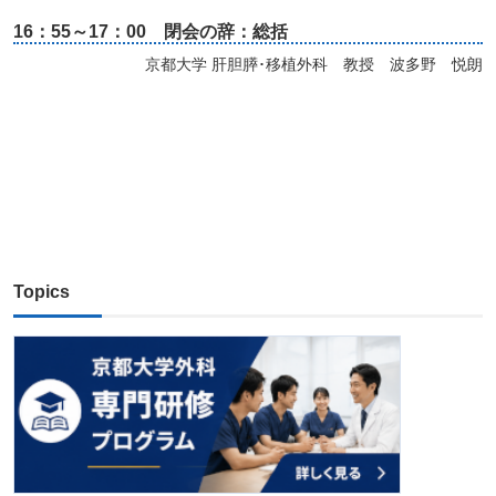
16：55～17：00 閉会の辞：総括
京都大学 肝胆膵･移植外科 教授 波多野 悦朗
Topics