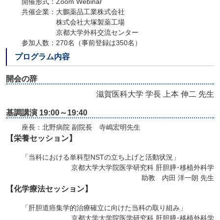
開催形式：Zoom Webinar
共催企業：大鵬薬品工業株式会社
株式会社大塚製薬工場
京都大学外科交流センター
参加人数：270名（事前登録は350名）
プログラム内容
開会の辞
滋賀医科大学 学長 上本 伸二 先生
基調講演 19:00～19:40
座長：北野病院 副院長 寺嶋宏明先生
【栄養セッション】
「当科における単科型NSTの立ち上げと活動状況」
京都大学大学院医学研究科 肝胆膵･移植外科学
助教 内田 洋一朗 先生
【化学療法セッション】
「肝胆道癌集学的治療確立に向けた当科の取り組み」
京都大学大学院医学研究科 肝胆膵･移植外科学