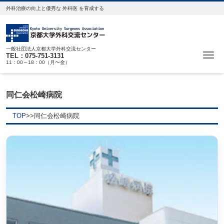
外科治療の向上と優秀な 外科医 を育成する
一般社団法人京都大学外科交流センター
Me
TEL：075-751-3131
11：00～18：00（月〜金）
同仁会松崎病院
TOP
>>
同仁会松崎病院