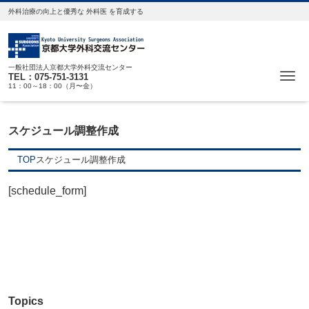
外科治療の向上と優秀な 外科医 を育成する
一般社団法人京都大学外科交流センター
Me
TEL：075-751-3131
11：00～18：00（月〜金）
スケジュール調整作成
TOP
スケジュール調整作成
[schedule_form]
Topics