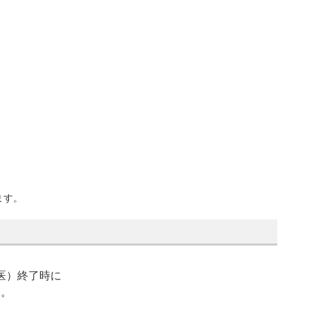
ます。
医）終了時に
す。