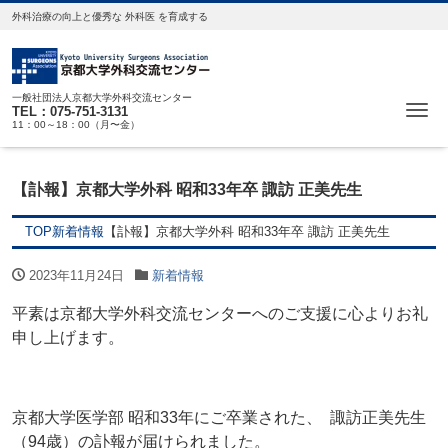
外科治療の向上と優秀な 外科医 を育成する
一般社団法人京都大学外科交流センター
Me
TEL：075-751-3131
11：00～18：00（月〜金）
【訃報】京都大学外科 昭和33年卒 諏訪 正美先生
TOP
新着情報
【訃報】京都大学外科 昭和33年卒 諏訪 正美先生
2023年11月24日
新着情報
平素は京都大学外科交流センターへのご支援に心よりお礼
申し上げます。
京都大学医学部 昭和33年にご卒業された、 諏訪正美先生
（94歳）の訃報が届けられました。