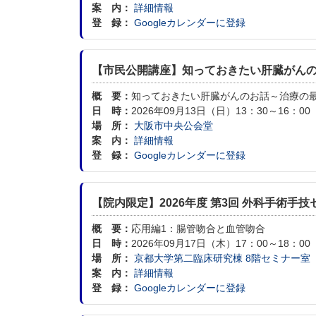
案 内：
詳細情報
登 録：
Googleカレンダーに登録
【市民公開講座】知っておきたい肝臓がん
概 要：
知っておきたい肝臓がんのお話～治療の
日 時：
2026年09月13日（日）13：30～16：00
場 所：
大阪市中央公会堂
案 内：
詳細情報
登 録：
Googleカレンダーに登録
【院内限定】2026年度 第3回 外科手術手技
概 要：
応用編1：腸管吻合と血管吻合
日 時：
2026年09月17日（木）17：00～18：00
場 所：
京都大学第二臨床研究棟 8階セミナー室
案 内：
詳細情報
登 録：
Googleカレンダーに登録