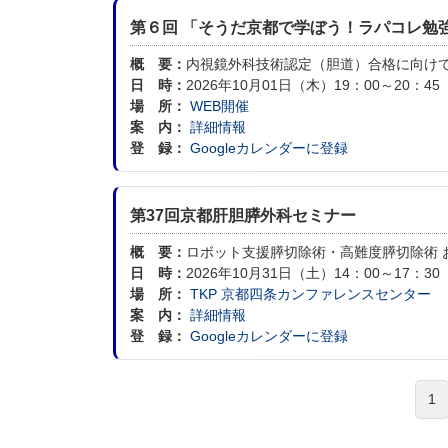
第６回 「そうだ京都で学ぼう！ラパコレ勉
概 要：
内視鏡外科技術認定（胆道）合格に向け
日 時：
2026年10月01日（木）19：00～20：45
場 所：
WEB開催
案 内：
詳細情報
登 録：
Googleカレンダーに登録
第37回京都肝胆膵外科セミナー
概 要：
ロボット支援膵切除術・高難度膵切除術 お
日 時：
2026年10月31日（土）14：00～17：30
場 所：
TKP 京都四条カンファレンスセンター
案 内：
詳細情報
登 録：
Googleカレンダーに登録
1