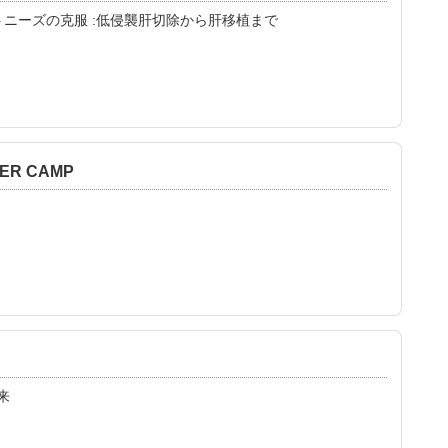
ニーズの克服 :低侵襲肝切除から肝移植まで
R CAMP
未来