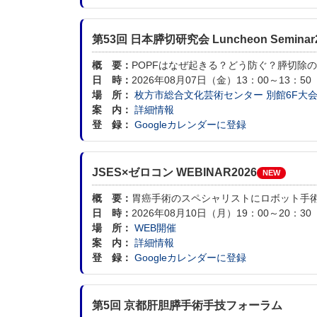
第53回 日本膵切研究会 Luncheon Seminar
概 要：
POPFはなぜ起きる？どう防ぐ？膵切除
日 時：
2026年08月07日（金）13：00～13：50
場 所：
枚方市総合文化芸術センター 別館6F大
案 内：
詳細情報
登 録：
Googleカレンダーに登録
JSES×ゼロコン WEBINAR2026
NEW
概 要：
胃癌手術のスペシャリストにロボット手
日 時：
2026年08月10日（月）19：00～20：30
場 所：
WEB開催
案 内：
詳細情報
登 録：
Googleカレンダーに登録
第5回 京都肝胆膵手術手技フォーラム