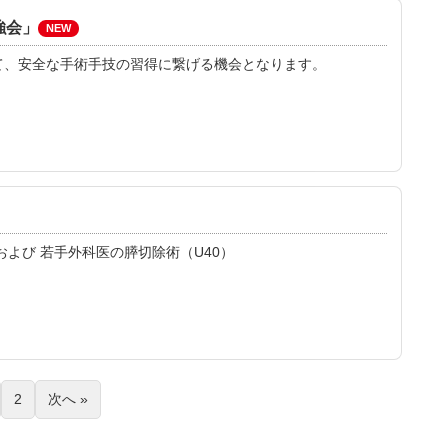
強会」
NEW
て、安全な手術手技の習得に繋げる機会となります。
よび 若手外科医の膵切除術（U40）
2
次へ »