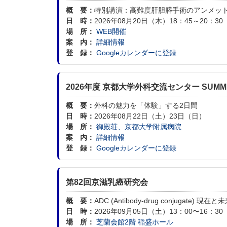
概 要：
特別講演：高難度肝胆膵手術のアンメット
日 時：
2026年08月20日（木）18：45～20：30
場 所：
WEB開催
案 内：
詳細情報
登 録：
Googleカレンダーに登録
2026年度 京都大学外科交流センター SUMME
概 要：
外科の魅力を「体験」する2日間
日 時：
2026年08月22日（土）23日（日）
場 所：
御殿荘、京都大学附属病院
案 内：
詳細情報
登 録：
Googleカレンダーに登録
第82回京滋乳癌研究会
概 要：
ADC (Antibody-drug conjugate) 現在と
日 時：
2026年09月05日（土）13：00〜16：30
場 所：
芝蘭会館2階 稲盛ホール