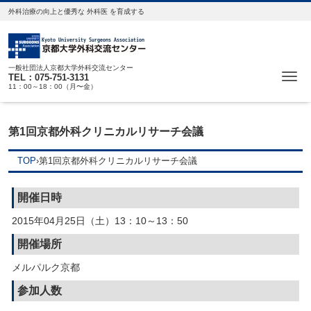
外科治療の向上と優秀な 外科医 を育成する
一般社団法人京都大学外科交流センター
Me
TEL：075-751-3131
11：00～18：00（月〜金）
第1回京都外科クリニカルリサーチ会議
TOP
›
第1回京都外科クリニカルリサーチ会議
開催日時
2015年04月25日（土）13：10～13：50
開催場所
メルパルク京都
参加人数