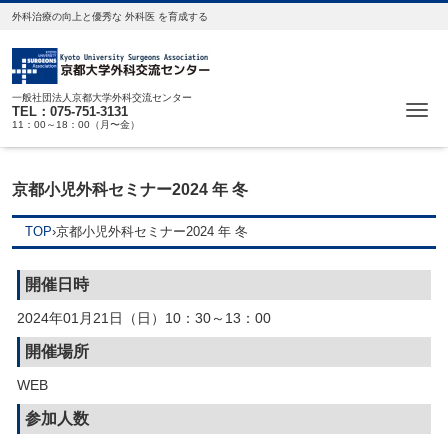
外科治療の向上と優秀な 外科医 を育成する
一般社団法人京都大学外科交流センター
Me
TEL：075-751-3131
11：00～18：00（月〜金）
京都小児外科セミナー2024 年 冬
TOP
›
京都小児外科セミナー2024 年 冬
開催日時
2024年01月21日（日）10：30～13：00
開催場所
WEB
参加人数