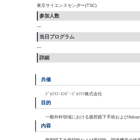
東京サイエンスセン夕ー(TSC)
参加人数
—
当日プログラム
—
詳細
共催
ｼﾞｮﾝｿﾝ･ｴﾝﾄﾞ･ｼﾞｮﾝｿﾝ株式会社
目的
一般外科領域における腹腔鏡下手術およびAdvanced S
内容