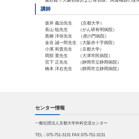
腹腔鏡下大腸切除および胃切除、関連機器の使用
講師
坂井 義治先生 (京都大学）
長山 聡先生 （がん研有明病院）
黒柳 洋弥先生 （虎の門病院）
金谷 誠一郎先生 （大阪赤十字病院）
小濱 和貴先生 （京都大学）
岡部 寛先生 （大津市民病院）
宮下 正先生 （静岡市立静岡病院）
橋本 洋右先生 （静岡市立静岡病院）
センター情報
一般社団法人京都大学外科交流センター
TEL：075-751-3131
FAX:075-751-3131