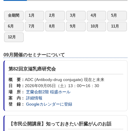
全期間
1月
2月
3月
4月
5月
6月
7月
8月
9月
10月
11月
12月
09月開催のセミナーについて
第82回京滋乳癌研究会
概 要：
ADC (Antibody-drug conjugate) 現在と未来
日 時：
2026年09月05日（土）13：00〜16：30
場 所：
芝蘭会館2階 稲盛ホール
案 内：
詳細情報
登 録：
Googleカレンダーに登録
【市民公開講座】知っておきたい肝臓がんのお話