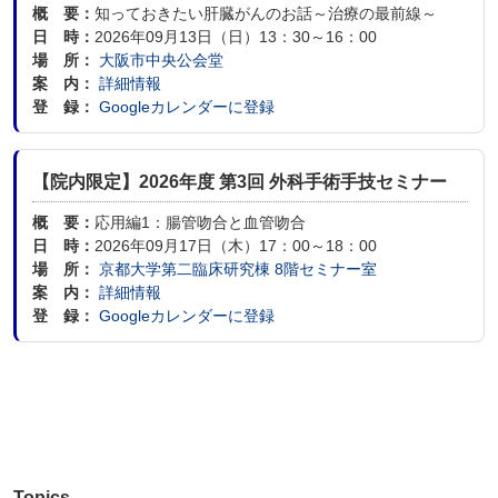
概 要：
知っておきたい肝臓がんのお話～治療の最前線～
日 時：
2026年09月13日（日）13：30～16：00
場 所：
大阪市中央公会堂
案 内：
詳細情報
登 録：
Googleカレンダーに登録
【院内限定】2026年度 第3回 外科手術手技セミナー
概 要：
応用編1：腸管吻合と血管吻合
日 時：
2026年09月17日（木）17：00～18：00
場 所：
京都大学第二臨床研究棟 8階セミナー室
案 内：
詳細情報
登 録：
Googleカレンダーに登録
Topics