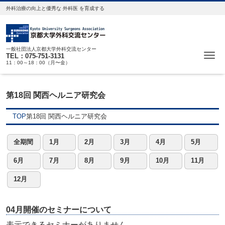
外科治療の向上と優秀な 外科医 を育成する
一般社団法人京都大学外科交流センター
Me
TEL：075-751-3131
11：00～18：00（月〜金）
第18回 関西ヘルニア研究会
TOP
第18回 関西ヘルニア研究会
全期間
1月
2月
3月
4月
5月
6月
7月
8月
9月
10月
11月
12月
04月開催のセミナーについて
表示できるセミナーがありません。