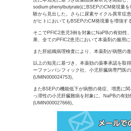
sodium phenylbutyrate)にBSEPのC
験から見出した。さらに尿素サイクル異常症患
がヒトにおいてもBSEPのCM発現量を増強す
そこでPFIC2患児3例を対象にNaPBの有
果、全てのPFIC2患児において本薬剤の服
また肝組織病理検査により、本薬剤が病態の
以上の知見に基づき、本薬効の薬事承認を取得
ーファンパシフィック社、小児肝臓病専門医の協
(UMIN000024753)。
またBSEPの機能低下が病態の発症、増悪に関
っ滞性の小児肝臓難病を対象に、NaPBの有
(UMIN000027666)。