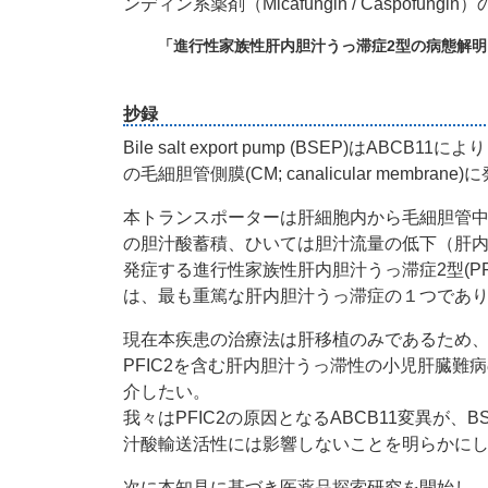
ンディン系薬剤（Micafungin / Caspof
「進行性家族性肝内胆汁うっ滞症2型の病態解
抄録
Bile salt export pump (BSEP)は
の毛細胆管側膜(CM; canalicular membran
本トランスポーターは肝細胞内から毛細胆管
の胆汁酸蓄積、ひいては胆汁流量の低下（肝内
発症する進行性家族性肝内胆汁うっ滞症2型(PFIC2; progressi
は、最も重篤な肝内胆汁うっ滞症の１つであ
現在本疾患の治療法は肝移植のみであるため
PFIC2を含む肝内胆汁うっ滞性の小児肝臓
介したい。
我々はPFIC2の原因となるABCB11変異が、
汁酸輸送活性には影響しないことを明らかに
次に本知見に基づき医薬品探索研究を開始し、尿