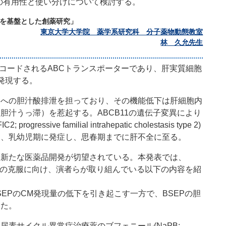
ungin）の有用性と使い分けについて検討する。
明を基盤とした創薬研究」
東京大学大学院 薬学系研究科 分子薬物動態教室
林 久允先生
ABCB11によりコードされるABCトランスポーターであり、肝実質細胞
e)に発現する。
中への胆汁酸排泄を担っており、その機能低下は肝細胞内
胆汁うっ滞）を惹起する。ABCB11の遺伝子変異により
ve familial intrahepatic cholestasis type 2)
り、乳幼児期に発症し、思春期までに肝不全に至る。
、新たな医薬品開発が切望されている。本発表では、
難病の克服に向け、演者らが取り組んでいる以下の内容を紹
BSEPのCM発現量の低下を引き起こす一方で、BSEPの胆
した。
素サイクル異常症治療薬のブフェニール(NaPB;