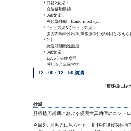
＊日齢2女児：
会陰部脂肪腫
＊8歳女児：
右頸部腫瘤 Epidermoid cyst
＊2ヶ月男児及び6ヶ月男児：
腹腔内動脈性出血;重複腸管にが原因と考えら
＊2才：
悪性胚細胞性腫瘍
＊3歳女児：
1p36欠失症候群
膵胆管合流異常症
12：00～12：50 講演
「肝移植にお
抄録
肝移植周術期における侵襲性真菌症のコント
今回6ヶ月男児に見られた、肝移植後侵襲性真