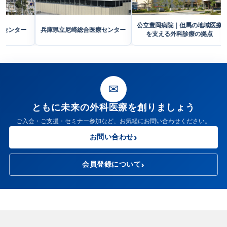
公立豊岡病院｜但
市立西神戸医療センター
兵庫県立尼崎総合医療センター
を支える外科診
✉
ともに未来の外科医療を創りましょう
ご入会・ご支援・セミナー参加など、お気軽にお問い合わせください。
お問い合わせ
会員登録について