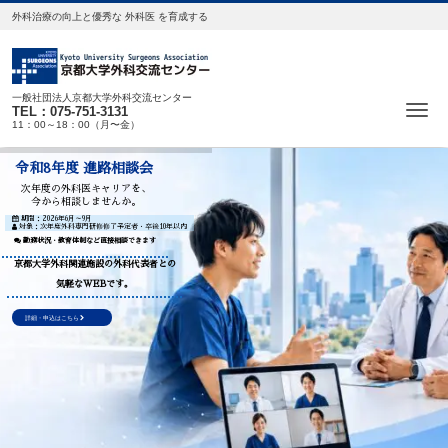
外科治療の向上と優秀な 外科医 を育成する
一般社団法人京都大学外科交流センター
Me
TEL：075-751-3131
11：00～18：00（月〜金）
令和8年度 進路相談会