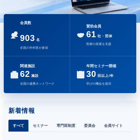
会員数
賛助会員
61
903
社・団体
名
医療の発展を支援
全国の外科医が参加
関連施設
年間セミナー開催
62
30
施設
回以上/年
全国の連携ネットワーク
学びの機会を提供
新着情報
すべて
セミナー
専門医制度
委員会
会員サイト