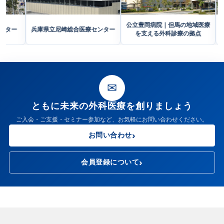
公立豊岡病院｜但馬
立西神戸医療センター
兵庫県立尼崎総合医療センター
を支える外科診
✉
ともに未来の外科医療を創りましょう
ご入会・ご支援・セミナー参加など、お気軽にお問い合わせください。
お問い合わせ
会員登録について