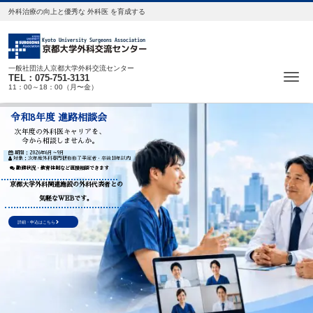
外科治療の向上と優秀な 外科医 を育成する
一般社団法人京都大学外科交流センター
Me
TEL：075-751-3131
11：00～18：00（月〜金）
令和8年度 進路相談会