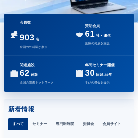
会員数
賛助会員
61
903
社・団体
名
医療の発展を支援
全国の外科医が参加
関連施設
年間セミナー開催
62
30
施設
回以上/年
全国の連携ネットワーク
学びの機会を提供
新着情報
すべて
セミナー
専門医制度
委員会
会員サイト